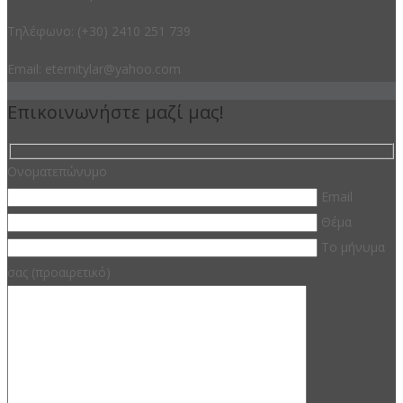
Τηλέφωνο: (+30) 2410 251 739
Email: eternitylar@yahoo.com
Επικοινωνήστε μαζί μας!
Ονοματεπώνυμο
Email
Θέμα
Το μήνυμα
σας (προαιρετικό)