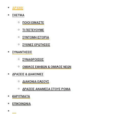
ΑΡΧΙΚΉ
ΣΧΕΤΙΚΆ
ΠΟΙΟΙ ΕΊΜΑΣΤΕ
ΤΙ ΠΙΣΤΕΎΟΥΜΕ
ΣΎΝΤΟΜΗ ΙΣΤΟΡΊΑ
ΣΥΧΝΈΣ ΕΡΩΤΉΣΕΙΣ
ΣΥΝΑΝΤΉΣΕΙΣ
ΣΥΝΑΘΡΟΊΣΕΙΣ
ΌΜΙΛΟΣ ΕΦΉΒΩΝ & ΌΜΙΛΟΣ ΝΈΩΝ
ΔΡΆΣΕΙΣ & ΔΙΑΚΟΝΊΕΣ
ΔΙΑΚΟΝΊΑ ΕΛΈΟΥΣ
ΔΡΆΣΕΙΣ ΑΝΆΜΕΣΑ ΣΤΟΥΣ ΡΟΜΆ
ΚΗΡΎΓΜΑΤΑ
ΕΠΙΚΟΙΝΩΝΊΑ