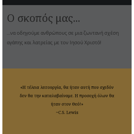
Ο σκοπός μας...
…να οδηγούμε ανθρώπους σε μια ζωντανή σχέση
αγάπης και λατρείας με τον Ιησού Χριστό!
«Η τέλεια λειτουργία, θα ήταν αυτή που σχεδόν
δεν θα την καταλαβαίναμε. Η προσοχή όλων θα
ήταν στον Θεό!»
~C.S. Lewis